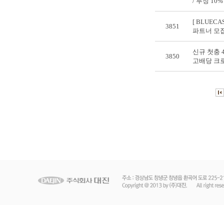
/ 루징 10% /
[ BLUECA
3851
파트너 모집
신규 첫충 4
3850
고배당 크로