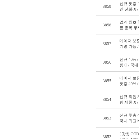
신규 첫충 4
3859
인 전화 X 
업계 최초 첫
3858
든 종목 무제
메이저 보증 
3857
기명 가능 / 
신규 40% 
3856
팅 O / 국내
메이저 보증 
3855
첫충 40% /
신규 회원 3
3854
팅 제한 X /
신규 첫충 4
3853
국내 최고 배
[ 갓벳 GOD
3852