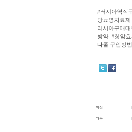
#러시아역직
당뇨병치료제
러시아구매대
방약
#항암효
다졸 구입방
이전
다음