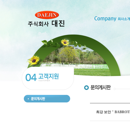
최강 보안 " BABRO