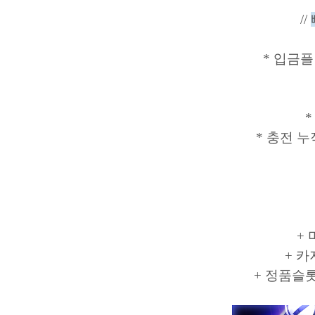
//
* 입금플러스
*
* 충전 
+ 
+ 카
+ 정품슬롯