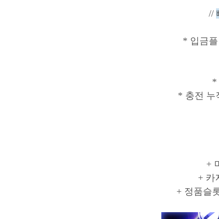
//
* 입금플러스
*
* 충전 
+ 
+ 카
+ 정품슬롯