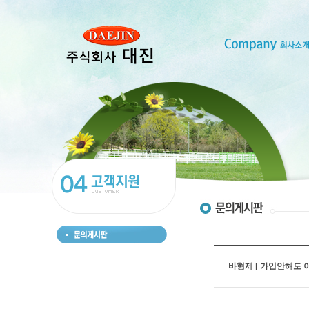
바형제 [ 가입안해도 이