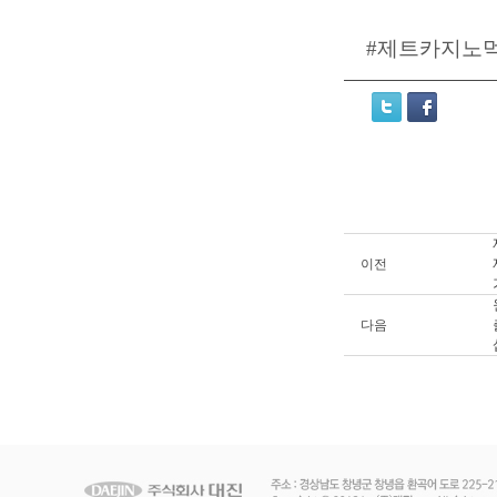
#제트카지노먹
이전
다음